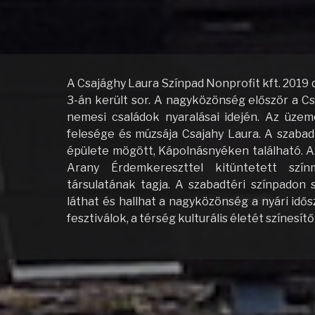
A Csajághy Laura Színpad Nonprofit kft. 2019 
3-án került sor. A nagyközönség először a Cs
nemesi családok nyaralásai idején. Az üzem
felesége és múzsája Csajahy Laura. A szabad
épülete mögött, Kápolnásnyéken található. A
Arany Érdemkereszttel kitüntetett szín
társulatának tagja. A szabadtéri színpadon 
láthat és hallhat a nagyközönség a nyári idő
fesztiválok, a térség kulturális életét szín